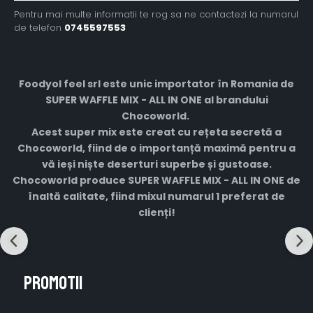
Pentru mai multe informatii te rog sa ne contactezi la numarul
de telefon
0745597553
Foodyol feel srl este unic importator în Romania de
SUPER WAFFLE MIX - ALL IN ONE
al brandului
Chocoworld
.
Acest super mix
este
creat cu rețeta secretă a
Chocoworld, fiind de o importanță maximă pentru a
vă ieși niște deserturi superbe și gustoase.
Chocoworld produce SUPER WAFFLE MIX - ALL IN ONE
de
înaltă calitate, fiind
mixul numarul 1 preferat de
clienți!
Promotii