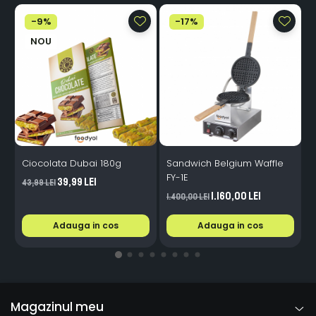
-9%
-17%
NOU
Ciocolata Dubai 180g
Sandwich Belgium Waffle
A
FY-1E
39,99 Lei
43,99 Lei
1
1.160,00 Lei
1.400,00 Lei
Adauga in cos
Adauga in cos
Magazinul meu