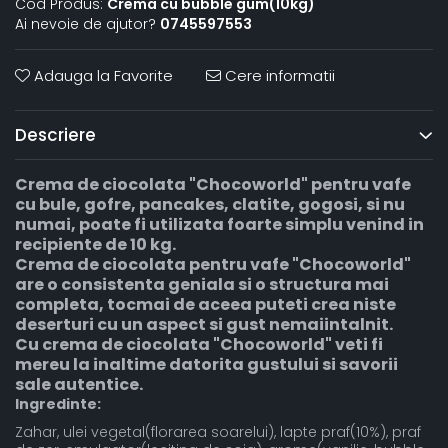
Cod Produs:
Crema cu bubble gum(10kg)
Ai nevoie de ajutor?
0745597553
Adauga la Favorite
Cere informatii
Descriere
Crema de ciocolata "Chocoworld" pentru vafe
cu bule, gofre, pancakes, clatite, gogosi, si nu
numai, poate fi utilizata foarte simplu venind in
recipiente de 10 kg.
Crema de ciocolata pentru vafe "Chocoworld"
are o consistenta geniala si o structura mai
completa, tocmai de aceea puteti crea niste
deserturi cu un aspect si gust nemaiintalnit.
Cu crema de ciocolata "Chocoworld" veti fi
mereu la inaltime datorita gustului si savorii
sale autentice.
Ingredinte:
Zahar, ulei vegetal(florarea soarelui), lapte praf(10%), praf