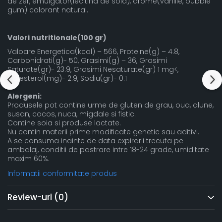
de zer, emulgator(lecitina de soia), arome(vanilie, bubble
gum) colorant natural.
Valori nutritionale(100 gr)
Valoare Energetica(kcal) – 566, Proteine(g) – 4.8,
Carbohidrati(g)- 50, Grasimi(g) – 36, Grasimi
Saturate(gr)- 23.9, Grasimi Nesaturate(gr) 1 mg<,
Colesterol(mg)- 2.9, Sodiu(gr)- 0.1
Alergeni:
Produsele pot contine urme de gluten de grau, oua, alune,
susan, cocos, nuca, migdale si fistic.
Contine soia si produse lactate.
Nu contin materii prime modificate genetic sau aditivi.
A se consuma inainte de data expirarii trecuta pe
ambalaj, conditii de pastrare intre 18-24 grade, umiditate
maxim 60%.
Informatii conformitate produs
Review-uri
(0)