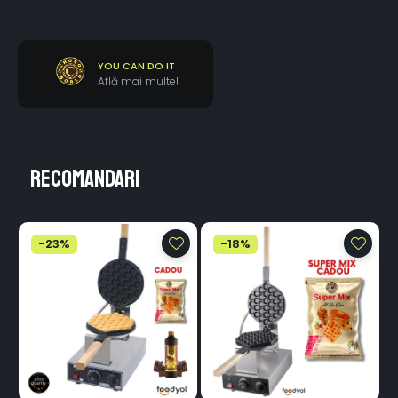
YOU CAN DO IT
Află mai multe!
Recomandari
-23%
-18%