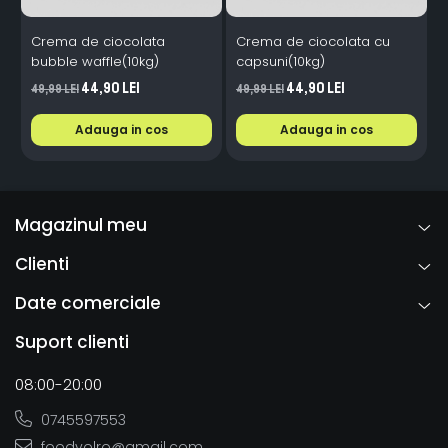
Crema de ciocolata
Crema de ciocolata cu
bubble waffle(10kg)
capsuni(10kg)
c
44,90 Lei
44,90 Lei
49,99 Lei
49,99 Lei
4
Adauga in cos
Adauga in cos
Magazinul meu
Clienti
Date comerciale
Suport clienti
08:00-20:00
0745597553
foodyolro@gmail.com