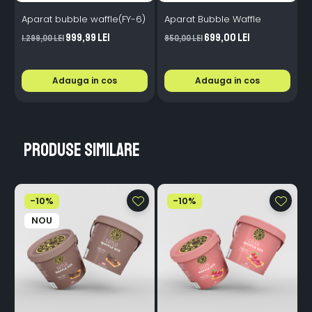
Aparat bubble waffle(FY-6)
Aparat Bubble Waffle
w
999,99 Lei
699,00 Lei
1.299,00 Lei
850,00 Lei
Adauga in cos
Adauga in cos
Produse similare
-10%
-10%
NOU