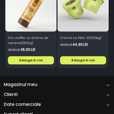
Sos waffle cu aroma de
Crema cu fistic 10%(10kg)
A
caramel(800g)
44,90 Lei
49,50 Lei
8
38,00 Lei
40,00 Lei
Adauga in cos
Adauga in cos
Magazinul meu
Clienti
Date comerciale