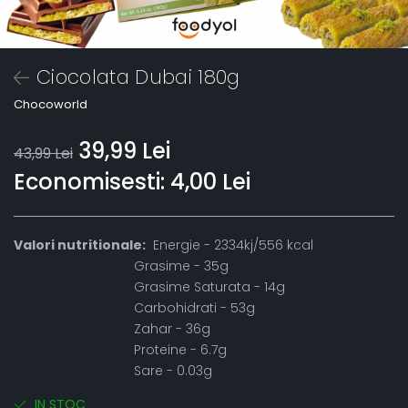
Ciocolata Dubai 180g
Chocoworld
39,99 Lei
43,99 Lei
Economisesti:
4,00
Lei
Valori nutritionale:
Energie - 2334kj/556 kcal
Grasime - 35g
Grasime Saturata - 14g
Carbohidrati - 53g
Zahar - 36g
Proteine - 6.7g
Sare - 0.03g
IN STOC