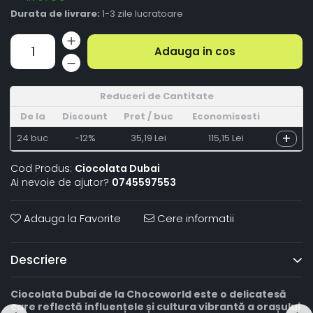
Durata de livrare:
1-3 zile lucratoare
Adauga in cos
Reduceri de Cantitate
De la
Discount
Pret
/ buc
Economisesti
+
24
buc
-12%
35,19 Lei
115,15 Lei
Cod Produs:
Ciocolata Dubai
Ai nevoie de ajutor?
0745597553
Adauga la Favorite
Cere informatii
Descriere
Ciocolata Dubai de la Chocoworld este o delicatesă
care reflectă influențele și cultura vibrantă a orașului