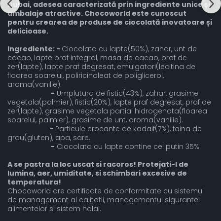
Dubai, adesea caracterizată prin ingrediente unice și
ambalaje atractive. Chocoworld este cunoscut
pentru crearea de produse de ciocolată inovatoare și
delicioase.
Ingrediente: -
Ciocolata cu lapte(50%), zahar, unt de
cacao, lapte praf integral, masa de cacao, praf de
zer(lapte), lapte praf degresat, emulgatori(lecitina de
floarea soarelui, poliricinoleat de poliglicerol,
aroma(vanilie).
-
Umplutura de fistic(43%), zahar, grasime
vegetala(palmier), fistic(20%), lapte praf degresat, praf de
zer(lapte), grasime vegetala partial hidrogenata(floarea
soarelui, palmier), grasime de unt, aroma(vanilie).
-
Particule crocante de kadaif(7%), faina de
grau(gluten), apa, sare.
-
Ciocolata cu lapte contine cel putin 35%.
A se pastra la loc uscat si racoros! Protejati-l de
lumina, aer, umiditate, si schimbari excesive de
temperatura!
Chocoworld are certificate de conformitate cu sistemul
de management al calitatii, managementul sigurantei
alimentelor si sistem halal.