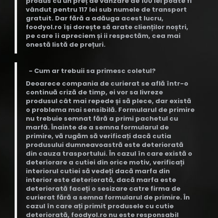
produs cu un preț de vanzare de 100 lei poate fi
vândut pentru 117 lei sub numele de transport
gratuit. Dar fără a adăuga acest lucru,
foodyol.ro își dorește să arate clienților noștri,
pe care îi apreciem și ii respectăm, cea mai
onestă listă de prețuri.
- Cum ar trebuii sa primesc coletul?
Deoarece compania de curierat se află într-o
continuă criză de timp, ei vor sa livreze
produsul cât mai repede și să plece, dar există
o problema mai sensibilă. Formularul de primire
nu trebuie semnat fără a primi pachetul cu
marfă. Înainte de a semna formularul de
primire, vă rugăm să verificați dacă cutia
produsului dumneavoastră este deteriorată
din cauza trasportului. În cazul în care există o
deteriorare a cutiei din orice motiv, verificați
interiorul cutiei să vedeți dacă marfa din
interior este deteriorată, dacă marfa este
deteriorată faceți o sesizare catre firma de
curierat fără a semna formularul de primire. În
cazul în care ați primit produsele cu cutie
deteriorată, foodyol.ro nu este responsabil