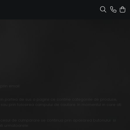
prin email.
i din partea de sus a paginii ce contine categoriile de produse,
 sau prin folosirea campului de cautare. In momentul in care ati
ocesul de cumparare se continua prin apasarea butonului si
ti urmatoarele: