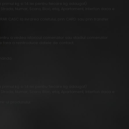
 primul kg si 1.4 lei pentru fiecare kg adaugat)
Strada, Numar, Scara, Bloc, etaj, Apartament, Interfon daca e
R CASC la livrarea coletului, prin CARD sau prin transfer
i pentru a vedea istoricul comenzilor sau stadiul comenzilor
e fara a reintroduce datele de contact.
omanda.
 primul kg si 1.4 lei pentru fiecare kg adaugat)
Strada, Numar, Scara, Bloc, etaj, Apartament, Interfon daca e
nk-ul produsului.