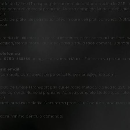
oda de livrare (Transport prin curier rapid metoda clasica la 22.5 lei
ele comenzii: Nume si prenume, Adresa complete (Judet, Localitate, 
ul).
oda de plata: alegeti modalitatea in care veti plati comanda (NUMERA
car.
numelui de utilizator si a parolei introduse, puteti sa va autentificat
odifica/sterge profilul dumneavoastra sau a face comenzi ulterioar
elefonica
la
0759-838889
un agent de vanzari Marius Filiche va va prelua c
rin email
ite comanda dumneavostra pe email la comenzi@yahoo.com :
oda de livrare (Transport prin curier rapid metoda clasica la 22.5 lei
ele comenzii: Nume si prenume, Adresa complete (Judet, Localitate, 
ul).
cizati produsele dorite: Denumirea produslui, Codul de produs sau li
aloare minima pentru o comanda.