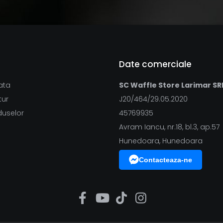
Date comerciale
ata
SC Waffle Store Larimar SR
tur
J20/464/29.05.2020
duselor
45769935
Avram Iancu, nr.18, bl.3, ap.57
Hunedoara, Hunedoara
Contacteaza-ne