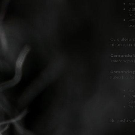
Met
Dat
caz
Met
ban
Cu ajutorul 
actuale, a m
Comanda t
Telefonand 
Comanda p
Puteti trim
Met
Dat
caz
Pre
Nu exista v