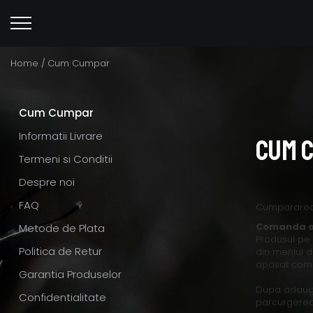
Home /
Cum Cumpar
Cum Cumpar
Informatii Livrare
Cum 
Termeni si Conditii
Despre noi
FAQ
Cumpararea p
Comanda o
Metode de Plata
Produsul pe 
Politica de Retur
din meniul d
apasat coma
Garantia Produselor
Dupa adauga
Confidentialitate
parcurgerea