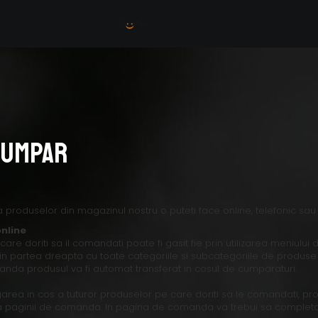
Cumpar
roduselor din magazinul nostru o puteti face online, telefonic sau 
nline
care doriti sa il comandati poate fi gasit fie prin utilizarea meniulu
in partea dreapta cu toate categoriile si subcategoriile de produse
nda produsul va fi automat transferat in cosul de cumparaturi.
rea in cos a tuturor produselor pe care doriti sa le comandati, pr
 paginii de comanda. In pagina de comanda va trebui sa completa