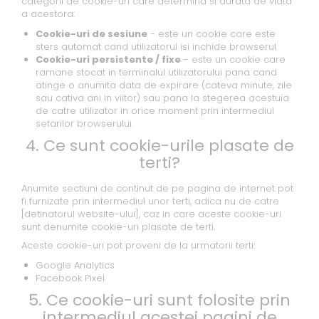
categorii de cookie-uri care determina si durata de viata
a acestora:
Cookie-uri de sesiune
- este un cookie care este
sters automat cand utilizatorul isi inchide browserul.
Cookie-uri persistente / fixe
- este un cookie care
ramane stocat in terminalul utilizatorului pana cand
atinge o anumita data de expirare (cateva minute, zile
sau cativa ani in viitor) sau pana la stegerea acestuia
de catre utilizator in orice moment prin intermediul
setarilor browserului.
4. Ce sunt cookie-urile plasate de
terti?
Anumite sectiuni de continut de pe pagina de internet pot
fi furnizate prin intermediul unor terti, adica nu de catre
[detinatorul website-ului], caz in care aceste cookie-uri
sunt denumite cookie-uri plasate de terti.
Aceste cookie-uri pot proveni de la urmatorii terti:
Google Analytics
Facebook Pixel
5. Ce cookie-uri sunt folosite prin
intermediul acestei pagini de