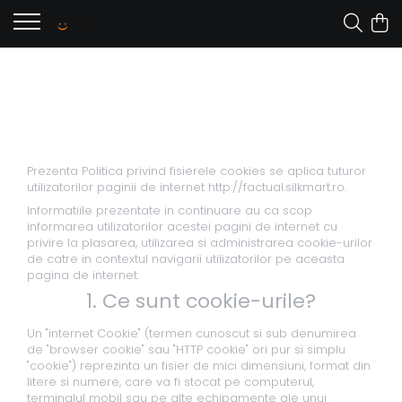
Politica Cookies
Prezenta Politica privind fisierele cookies se aplica tuturor
utilizatorilor paginii de internet http://factual.silkmart.ro.
Informatiile prezentate in continuare au ca scop
informarea utilizatorilor acestei pagini de internet cu
privire la plasarea, utilizarea si administrarea cookie-urilor
de catre in contextul navigarii utilizatorilor pe aceasta
pagina de internet.
1. Ce sunt cookie-urile?
Un "internet Cookie" (termen cunoscut si sub denumirea
de "browser cookie" sau "HTTP cookie" ori pur si simplu
"cookie") reprezinta un fisier de mici dimensiuni, format din
litere si numere, care va fi stocat pe computerul,
terminalul mobil sau pe alte echipamente ale unui