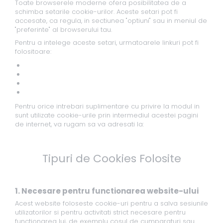
Toate browserele moderne ofera posibilitatea de a
schimba setarile cookie-urilor. Aceste setari pot fi
accesate, ca regula, in sectiunea "optiuni" sau in meniul de
"preferinte" al browserului tau.
Pentru a intelege aceste setari, urmatoarele linkuri pot fi
folositoare:
Setari Cookie pentru Google Chrome
Setari Cookie pentru Mozilla Firefox
Setari Cookie pentru Apple Safari
Setari Cookie pentru Microsoft Internet Explorer
Pentru orice intrebari suplimentare cu privire la modul in
sunt utilizate cookie-urile prin intermediul acestei pagini
de internet, va rugam sa va adresati la:
Tipuri de Cookies Folosite
1. Necesare pentru functionarea website-ului
Acest website foloseste cookie-uri pentru a salva sesiunile
utilizatorilor si pentru activitati strict necesare pentru
functionarea lui, de exemplu cosul de cumparaturi sau