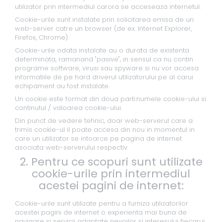
utilizator prin intermediul carora se acceseaza internetul.
Cookie-urile sunt instalate prin solicitarea emisa de un
web-server catre un browser (de ex. Internet Explorer,
Firefox, Chrome).
Cookie-urile odata instalate au o durata de existenta
determinata, ramanand "pasive", in sensul ca nu contin
programe software, virusi sau spyware si nu vor accesa
informatiile de pe hard driverul utilizatorului pe al carui
echipament au fost instalate.
Un cookie este format din doua parti:numele cookie-ului si
continutul / valoarea cookie-ului.
Din punct de vedere tehnic, doar web-serverul care a
trimis cookie-ul il poate accesa din nou in momentul in
care un utilizator se intoarce pe pagina de internet
asociata web-serverului respectiv.
2. Pentru ce scopuri sunt utilizate
cookie-urile prin intermediul
acestei pagini de internet:
Cookie-urile sunt utilizate pentru a furniza utilizatorilor
acestei pagini de internet o experienta mai buna de
navigare si servicii adaptate nevoilor si interesului fiecarui