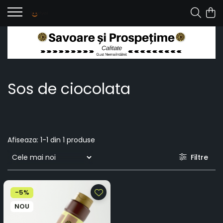
Sos de ciocolata
Afiseaza:
1-
1
din
1
produse
Filtre
-5%
NOU